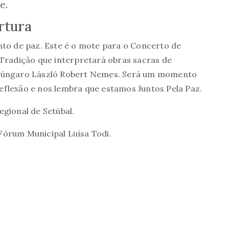
e.
rtura
to de paz. Este é o
mote para o Concerto de
radição que interpretará obras sacras de
 Húngaro László Robert Nemes. Será um momento
reflexão e nos lembra que
estamos Juntos Pela Paz.
gional de Setúbal.
 Fórum Municipal Luísa Todi.