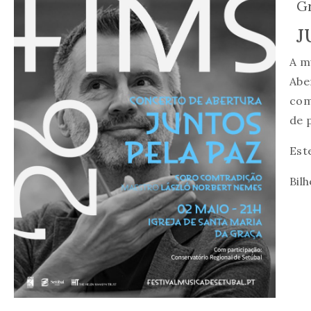
Gr
J
A m
Abe
com
de
Est
Bil