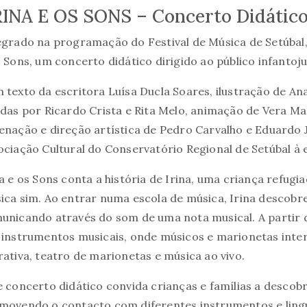
RINA E OS SONS – Concerto Didátic
egrado na programação do Festival de Música de Setúbal,
s Sons, um concerto didático dirigido ao público infantoju
 texto da escritora Luísa Ducla Soares, ilustração de A
adas por Ricardo Crista e Rita Melo, animação de Vera Ma
enação e direção artística de Pedro Carvalho e Eduardo 
ociação Cultural do Conservatório Regional de Setúbal à 
na e os Sons conta a história de Irina, uma criança refug
ica sim. Ao entrar numa escola de música, Irina descob
unicando através do som de uma nota musical. A partir 
 instrumentos musicais, onde músicos e marionetas inte
rativa, teatro de marionetas e música ao vivo.
e concerto didático convida crianças e famílias a descobr
movendo o contacto com diferentes instrumentos e lingu