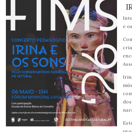
I
Int
e o
Com
cri
enc
Ass
Iri
mús
com
dos
nar
Est
pro