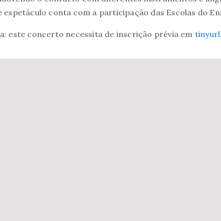
e espetáculo conta com a participação das Escolas do En
a: este concerto necessita de inscrição prévia em
tinyur