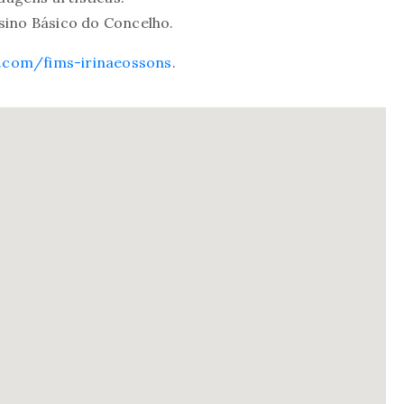
sino Básico do Concelho.
l.com/fims-irinaeossons
.