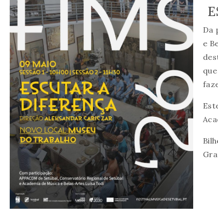
E
Da 
e B
des
que
faz
Est
Aca
Bil
Gra