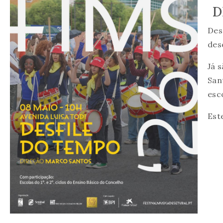
D
Des
des
Já 
San
esc
Est