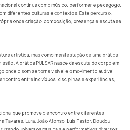
ernacional contínua como músico, performer e pedagogo,
m diferentes culturas e contextos. Este percurso,
rópria onde criação, composição, presença e escuta se
ra artística, mas como manifestação de uma prática
smissão. A prática PULSAR nasce da escuta do corpo em
 onde o som se torna visível e o movimento audível.
encontro entre indivíduos, disciplinas e experiências,
cional que promove o encontro entre diferentes
ra Tavares, Lura, João Afonso, Luís Pastor, Doudou
, cruzando universos musicais e performativos diversos.