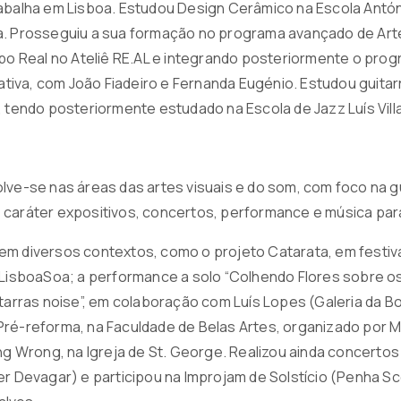
abalha em Lisboa. Estudou Design Cerâmico na Escola António
a. Prosseguiu a sua formação no programa avançado de Art
 Real no Ateliê RE.AL e integrando posteriormente o pro
riativa, com João Fiadeiro e Fernanda Eugénio. Estudou guit
, tendo posteriormente estudado na Escola de Jazz Luís Vil
lve-se nas áreas das artes visuais e do som, com foco na gu
 caráter expositivos, concertos, performance e música para
em diversos contextos, como o projeto Catarata, em festiva
 LisboaSoa; a performance a solo “Colhendo Flores sobre os
itarras noise”, em colaboração com Luís Lopes (Galeria da Bo
ré-reforma, na Faculdade de Belas Artes, organizado por Mar
Wrong, na Igreja de St. George. Realizou ainda concertos
er Devagar) e participou na Improjam de Solstício (Penha Sc