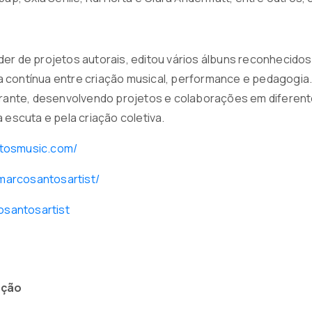
der de projetos autorais, editou vários álbuns reconhecido
 contínua entre criação musical, performance e pedagogia.
nerante, desenvolvendo projetos e colaborações em diferen
 escuta e pela criação coletiva.
tosmusic.com/
arcosantosartist/
cosantosartist
ação