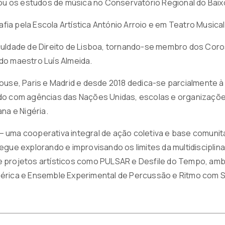
iou os estudos de música no Conservatório Regional do Baix
a pela Escola Artística António Arroio e em Teatro Musical
culdade de Direito de Lisboa, tornando-se membro dos Coros
do maestro Luís Almeida.
ouse, Paris e Madrid e desde 2018 dedica-se parcialmente 
do com agências das Nações Unidas, escolas e organizações
na e Nigéria.
uma cooperativa integral de ação coletiva e base comunitár
egue explorando e improvisando os limites da multidiscipli
 projetos artísticos como PULSAR e Desfile do Tempo, ambo
érica e Ensemble Experimental de Percussão e Ritmo com Si