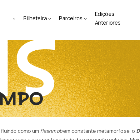
Edições
Bilheteira
Parceiros
Anteriores
empo
l fluindo como um
flashmob
em constante metamorfose, o
D
e linguagens e a espontaneidade da expressão coletiva. Mais