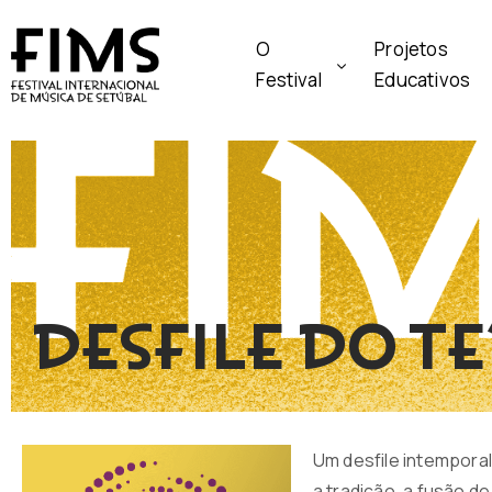
O
Projetos
Festival
Educativos
Desfile do t
Um desfile intempora
a tradição, a fusão d