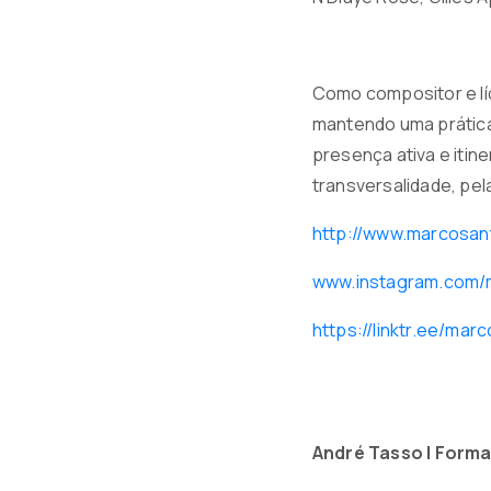
Como compositor e lí
mantendo uma prática
presença ativa e iti
transversalidade, pela
http://www.marcosan
www.instagram.com/m
https://linktr.ee/mar
André Tasso |
Form