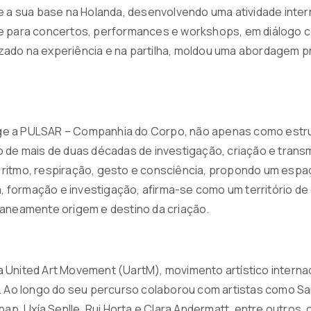
ve a sua base na Holanda, desenvolvendo uma atividade int
e para concertos, performances e workshops, em diálogo co
ado na experiência e na partilha, moldou uma abordagem p
 a PULSAR – Companhia do Corpo, não apenas como estrutu
o de mais de duas décadas de investigação, criação e tran
ritmo, respiração, gesto e consciência, propondo um espaço
a, formação e investigação, afirma-se como um território de 
taneamente origem e destino da criação.
 United Art Movement (UartM), movimento artístico interna
. Ao longo do seu percurso colaborou com artistas como Sa
Apap, Uxía Senlle, Rui Horta e Clara Andermatt, entre outros