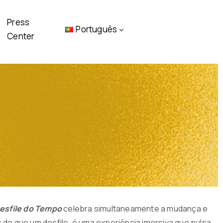
Press
Português
Center
esfile do Tempo
celebra simultaneamente a mudança e
 do que um desfile, é uma experiência imersiva que pulsa