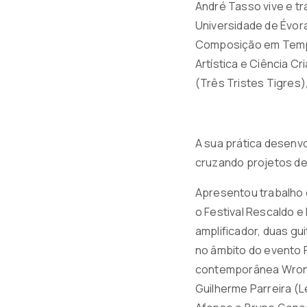
André Tasso vive e tr
Universidade de Évor
Composição em Tempo
Artística e Ciência C
(Três Tristes Tigres)
A sua prática desenvo
cruzando projetos de
Apresentou trabalho 
o Festival Rescaldo e
amplificador, duas gu
no âmbito do evento P
contemporânea Wrong 
Guilherme Parreira (L