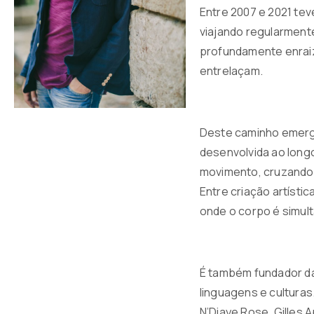
Entre 2007 e 2021 te
viajando regularment
profundamente enraiz
entrelaçam.
Deste caminho emerge
desenvolvida ao long
movimento, cruzando 
Entre criação artístic
onde o corpo é simul
É também fundador da
linguagens e culturas
N’Diaye Rose, Gilles 