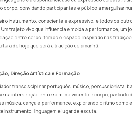
do corpo, convidando participantes e público a mergulhar 
meiro instrumento, consciente e expressivo, e todos os ou
m trajeto vivo que influencia e molda a performance, um jo
relação entre corpo, tempo e espaço. Inspirado nas tradiçõ
ultura de hoje que será a tradição de amanhã.
ção, Direção Artística e Formação
ador transdisciplinar português, músico, percussionista, b
ve na intersecção entre som, movimento e corpo, partindo 
sa música, dança e performance, explorando o ritmo como exp
e instrumento, linguagem e lugar de escuta.