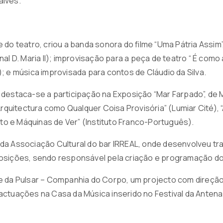
alves.
 do teatro, criou a banda sonora do filme “Uma Pátria Assim
al D. Maria II); improvisação para a peça de teatro “ É como
; e música improvisada para contos de Cláudio da Silva.
destaca-se a participação na Exposição “Mar Farpado”, de M
“Arquitectura como Qualquer Coisa Provisória” (Lumiar Cité),
isto e Máquinas de Ver” (Instituto Franco-Português).
da Associação Cultural do bar IRREAL, onde desenvolveu t
osições, sendo responsável pela criação e programação do c
e da Pulsar – Companhia do Corpo, um projecto com direção
ctuações na Casa da Música inserido no Festival da Antena 