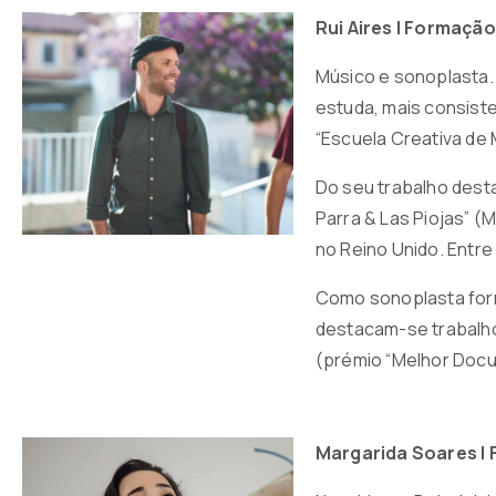
Rui Aires | Formação
Músico e sonoplasta. 
estuda, mais consiste
“Escuela Creativa de 
Do seu trabalho dest
Parra & Las Piojas” 
no Reino Unido. Entr
Como sonoplasta form
destacam-se trabalhos
(prémio “Melhor Docu
Margarida Soares |