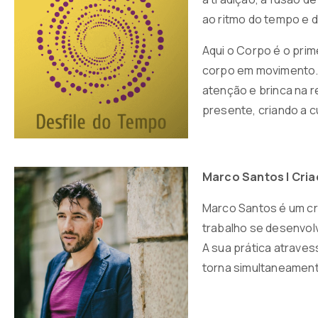
ao ritmo do tempo e 
Aqui o Corpo é o pri
corpo em movimento. U
atenção e brinca na 
presente, criando a c
Marco Santos |
Cria
Marco Santos é um cri
trabalho se desenvol
A sua prática atraves
torna simultaneament