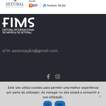
a7m.associação@gmail.com
Este site utiliza cookies para permitir uma melhor experiência
por parte do utilizador. Ao navegar no site estará a consentir a
A7M – Associação Festival Internacional de Música de
sua utilização.
Setúbal © 2018. All Rights Reserved
Ok
Não